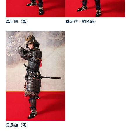
具足鎧（黒）
具足鎧（紺糸威）
具足鎧（茶）