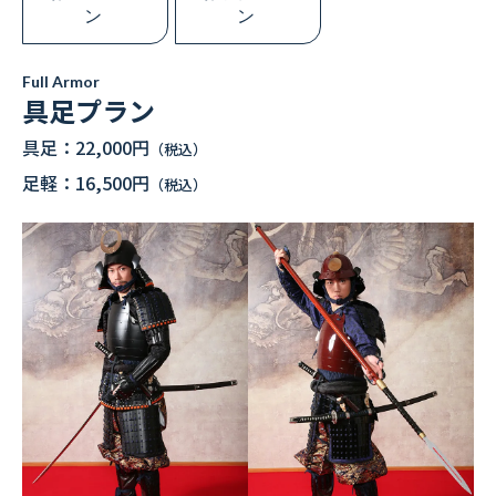
ン
ン
COMPANY
会社概要
Full Armor
具足プラン
RECRUIT
具足：22,000円
（税込）
採用情報
足軽：16,500円
（税込）
CONTACT
お問い合わせ