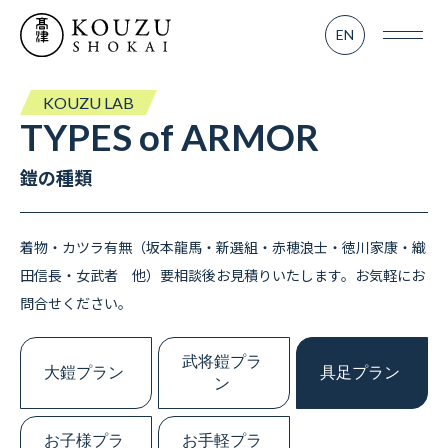
SERVICE
EN
業務内容
- TV＆MOVIE
KOUZU LAB
TYPES
of
ARMOR
- KOUZU LAB
鎧の種類
- MATSURI
着物・カツラ有無（坂本龍馬・新選組・赤穂浪士・徳川家康・織
田信長・女武者 他）要相談後お見積りいたします。お気軽にお
WORKS
実績紹介
問合せください。
武将鎧プラ
大鎧プラン
具足プラン
RENTAL
ン
レンタル部門
お子様プラ
お手軽プラ