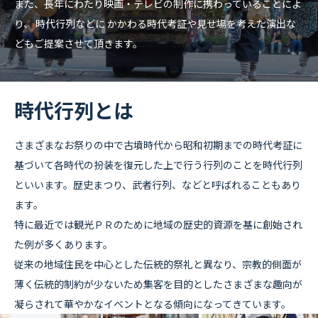
また、長年にわたり映画・テレビの制作に携わっていることによ
COMPANY
り、
時代行列などに かかわる時代考証や見せ場を考えた演出な
会社概要
どもご提案させて頂きます。
RECRUIT
採用情報
時代行列とは
さまざまなお祭りの中で古墳時代から昭和初期までの時代考証に
CONTACT
基づいて各時代の扮装を復元した上で行う行列のことを時代行列
お問い合わせ
といいます。歴史まつり、武者行列、などと呼ばれることもあり
ます。
特に最近では観光ＰＲのために地域の歴史的資源を基に創始され
た例が多くあります。
従来の地域住民を中心とした伝統的祭礼と異なり、宗教的側面が
薄く伝統的制約が少ないため集客を目的としたさまざまな趣向が
凝らされて華やかなイベントとなる傾向になってきています。