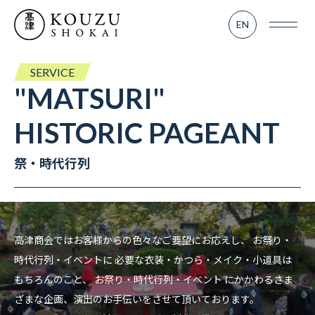
SERVICE
EN
業務内容
- TV＆MOVIE
SERVICE
"MATSURI"
- KOUZU LAB
HISTORIC PAGEANT
- MATSURI
祭・時代行列
WORKS
実績紹介
高津商会ではお客様からの色々なご要望にお応えし、
お祭り・
時代行列・イベントに 必要な衣装・かつら・メイク・小道具は
RENTAL
レンタル部門
もちろんのこと、
お祭り・時代行列・イベント にかかわるさま
ざまな企画、演出のお手伝いをさせて頂いております。