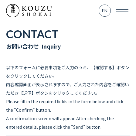
SERVICE
EN
業務内容
- TV＆MOVIE
CONTACT
お問い合わせ Inquiry
- KOUZU LAB
- MATSURI
以下のフォームに必要事項をご入力のうえ、【確認する】ボタン
をクリックしてください。
WORKS
内容確認画面が表示されますので、ご入力された内容をご確認い
実績紹介
ただき【送信】ボタンをクリックしてください。
Please fill in the required fields in the form below and click
the "Confirm" button.
RENTAL
A confirmation screen will appear. After checking the
レンタル部門
entered details, please click the "Send" button.