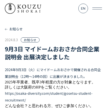
SERVICE
EN
業務内容
- TV＆MOVIE
お知らせ
- KOUZU LAB
2024.8.3
お知らせ
9月3日 マイドームおおさか合同企業
- MATSURI
説明会 出展決定しました
WORKS
2024年9月3日（火）にマイドームおおさかで開催される合同企
実績紹介
業説明会（12時～14時の回）に出展が決まりました。
2025年卒業者、既卒3年程度の方が対象となります。
詳しくは大阪府のHPをご覧ください。
RENTAL
https://osaka-diversity.com/student/gosetsu-student-
レンタル部門
recruitment/
どんな会社？と思われる方、ぜひご参加ください。