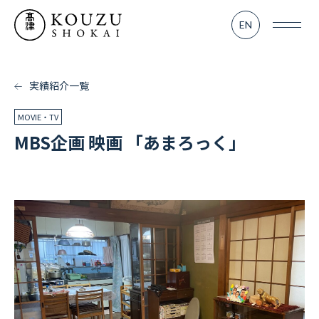
SERVICE
EN
業務内容
- TV＆MOVIE
実績紹介一覧
- KOUZU LAB
MOVIE・TV
MBS企画 映画 「あまろっく」
- MATSURI
WORKS
実績紹介
RENTAL
レンタル部門