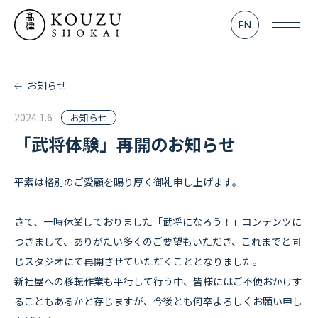
SERVICE
EN
業務内容
- TV＆MOVIE
お知らせ
- KOUZU LAB
2024.1.6
お知らせ
「武将体験」再開のお知らせ
- MATSURI
平素は格別のご愛顧を賜り厚く御礼申し上げます。
WORKS
実績紹介
さて、一時休業しておりました「武将になろう！」コンテンツに
つきまして、ありがたい多くのご要望もいただき、これまでと同
じスタジオにて再開させていただくこととなりました。
RENTAL
レンタル部門
新社屋への移転作業も平行して行う中、皆様にはご不便おかけす
ることもあるかと存じますが、今後とも何卒よろしくお願い申し