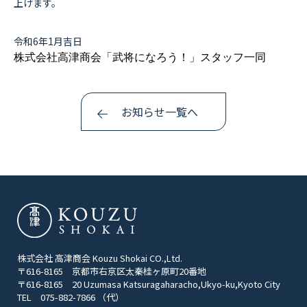
上げます。
COMPANY
会社概要
令和6年1月吉日
株式会社高津商会「武将になろう！」スタッフ一同
RECRUIT
採用情報
お知らせ一覧へ
CONTACT
お問い合わせ
株式会社 高津商会 Kouzu Shokai CO.,Ltd.
〒616-8165 京都市右京区太秦桂ヶ原町20番地
〒616-8165 20 Uzumasa Katsuragaharacho,Ukyo-ku,Kyoto City
TEL 075-882-7866 （代）